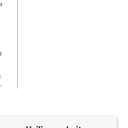
at
t
l
.