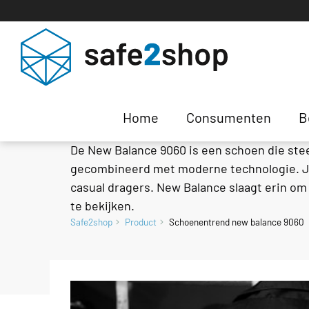
Schoenentrend New
Home
Consumenten
B
De New Balance 9060 is een schoen die stee
gecombineerd met moderne technologie. Je 
casual dragers. New Balance slaagt erin om
te bekijken.
Safe2shop
Product
Schoenentrend new balance 9060