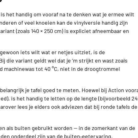
, is het handig om vooraf na te denken wat je ermee wilt
nderen of veel knoeien kan de vinylversie handig zijn
variant (zoals 140 × 250 cm) is expliciet afneembaar en
gewoon iets wilt wat er netjes uitziet, is de
 die variant geldt wel dat je ‘m strijkt en wast zoals
ld machinewas tot 40 °C, niet in de droogtrommel
belangrijk je tafel goed te meten. Hoewel bij Action voor
d), is het handig te letten op de lengte (bijvoorbeeld 2
rover lees je elders ook adviezen dat bij ronde tafels de
nen als buiten gebruikt worden — in de zomerkant van de
eden onderdeel zijn van de buiten‐eetervaring.