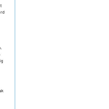
kt
erd
.
n
ig
ak